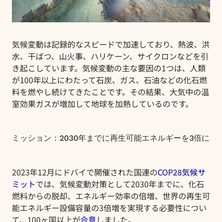
気候変動は記録的なスピードで加速しており、熱波、洪
水、干ばつ、山火事、ハリケーン、サイクロンなどを引
き起こしています。気候変動の主な要因の1つは、人類
が100年以上にわたって石炭、ガス、石油などの化石燃
料を燃やし続けてきたことです。その結果、大気中の温
室効果ガスが増加して地球を加熱しているのです。
ミッション：2030年までに再生可能エネルギーを3倍に
2023年12月にドバイで開催された国連の
COP28気候サ
ミット
では、
気候変動対策として2030年までに、化石
燃料からの脱却、エネルギー効率の倍増、世界の再生可
能エネルギー設備容量の3倍増を実現する必要性につい
て、100ヶ国以上が
合意
しました。